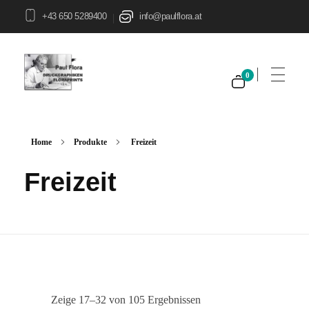
+43 650 5289400
info@paulflora.at
|
0
Paul Flora Shop
Home
Produkte
Freizeit
Freizeit
Zeige 17–32 von 105 Ergebnissen