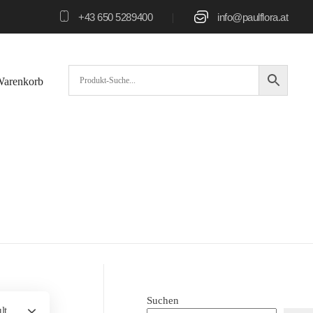
|
+43 650 5289400
info@paulflora.at
arenkorb
Suchen
lt