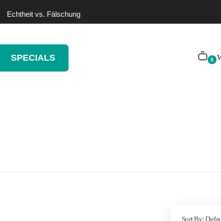
Echtheit vs. Fälschung
SPECIALS
W
0
Sort By:
Defau