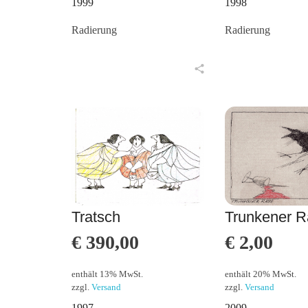
1999
1998
Radierung
Radierung
in den Warenkorb
in den Warenkorb
Tratsch
Trunkener 
€
390,00
€
2,00
enthält 13% MwSt.
enthält 20% MwSt.
zzgl.
Versand
zzgl.
Versand
1997
2009