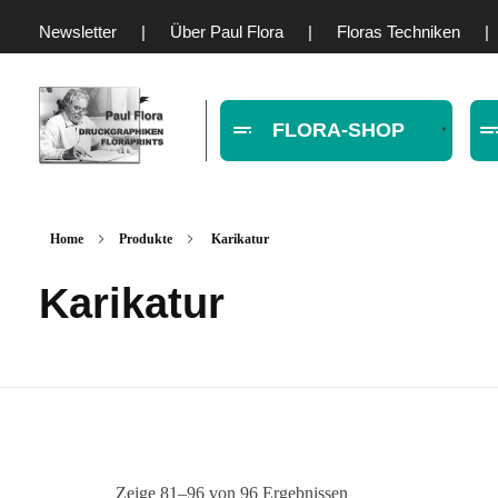
Newsletter
|
Über Paul Flora
|
Floras Techniken
|
FLORA-SHOP
Paul Flora Shop
Home
Produkte
Karikatur
Karikatur
Zeige 81–96 von 96 Ergebnissen