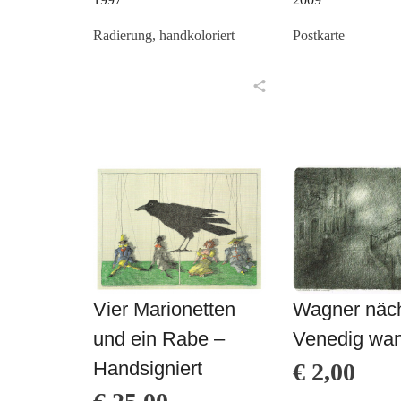
Radierung, handkoloriert
Postkarte
in den Warenkorb
in den Warenkorb
Vier Marionetten
Wagner nächt
und ein Rabe –
Venedig wa
Handsigniert
€
2,00