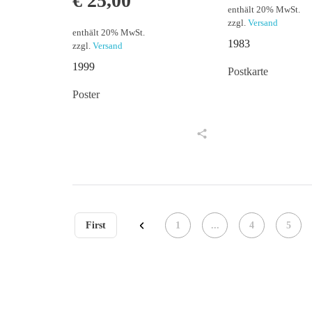
€
25,00
enthält 20% MwSt.
zzgl.
Versand
enthält 20% MwSt.
1983
zzgl.
Versand
1999
Postkarte
Poster
in den Warenkorb
in den Warenkorb
First
1
...
4
5