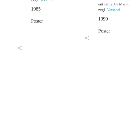
zzgl.
Versand
enthält 20% MwSt.
1985
zzgl.
Versand
1999
Poster
Poster
in den Warenkorb
in den Warenkorb
6