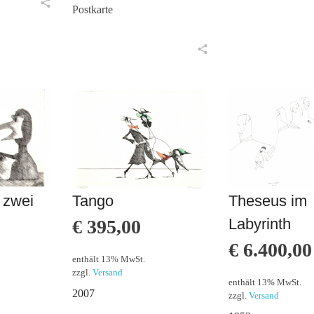
Postkarte
in den Warenkorb
in den Warenkorb
t zwei
Tango
Theseus im
Labyrinth
€
395,00
€
6.400,00
enthält 13% MwSt.
zzgl.
Versand
enthält 13% MwSt.
2007
zzgl.
Versand