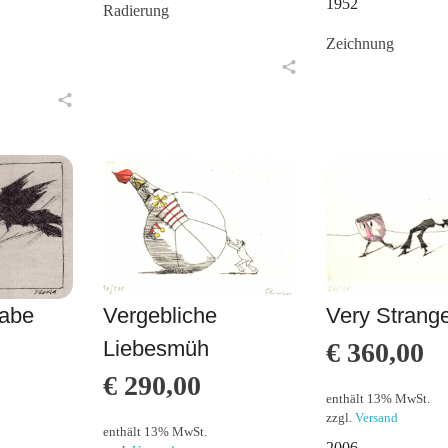
1952
Radierung
Zeichnung
in den Warenkorb
in den Warenkorb
Rabe
Vergebliche
Very Strang
Liebesmüh
€
360,00
€
290,00
enthält 13% MwSt.
zzgl.
Versand
enthält 13% MwSt.
2006