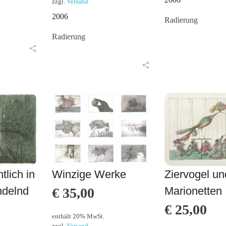
zzgl.
Versand
2006
Radierung
Radierung
in den Warenkorb
in den Warenkorb
lich in
Winzige Werke
Ziervogel un
ndelnd
Marionetten
€
35,00
€
25,00
enthält 20% MwSt.