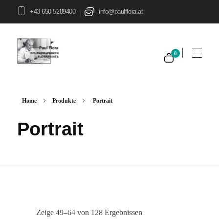
+43 650 5289400
info@paulflora.at
|
0
Paul Flora Shop
Home
Produkte
Portrait
Portrait
Zeige 49–64 von 128 Ergebnissen