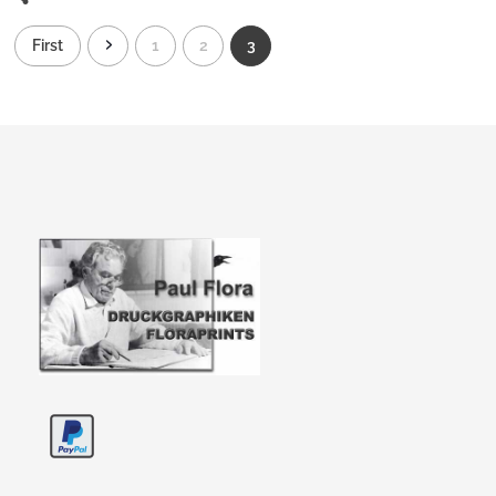
First
1
2
3
Paul Flora Shop