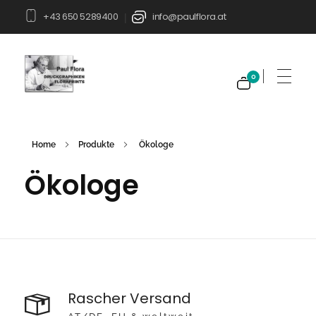
+43 650 5289400
info@paulflora.at
|
0
Paul Flora Shop
Home
Produkte
Ökologe
Ökologe
Rascher Versand