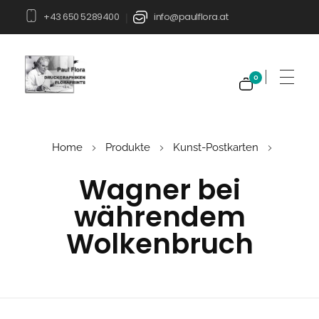
+43 650 5289400
info@paulflora.at
|
0
Paul Flora Shop
Home
Produkte
Kunst-Postkarten
Wagner bei
währendem
Wolkenbruch