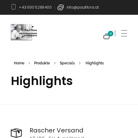
+43 650 5289400
info@paulflora.at
|
0
Paul Flora Shop
Home
Produkte
Specials
Highlights
Highlights
Rascher Versand