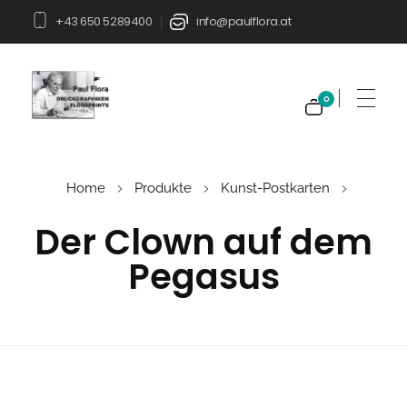
+43 650 5289400
info@paulflora.at
|
0
Paul Flora Shop
Home
Produkte
Kunst-Postkarten
Der Clown auf dem
Pegasus