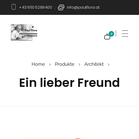
+43 650 5289400
info@paulflora.at
|
0
Paul Flora Shop
Home
Produkte
Architekt
Ein lieber Freund