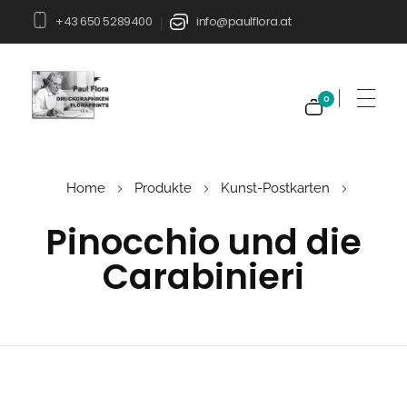
+43 650 5289400
info@paulflora.at
|
0
Paul Flora Shop
Home
Produkte
Kunst-Postkarten
Pinocchio und die
Carabinieri