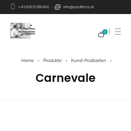
+43 650 5289400
info@paulflora.at
|
0
Paul Flora Shop
Home
Produkte
Kunst-Postkarten
Carnevale