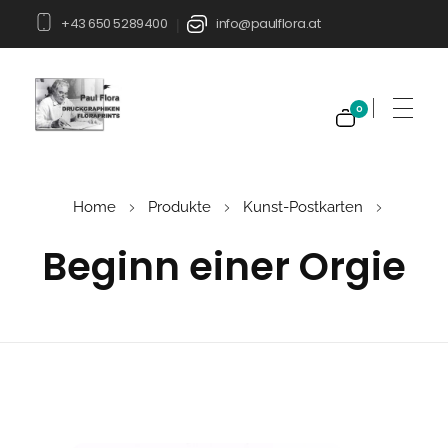
+43 650 5289400
info@paulflora.at
|
0
Paul Flora Shop
Home
Produkte
Kunst-Postkarten
Beginn einer Orgie