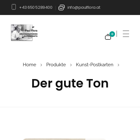
+43 650 5289400
info@paulflora.at
|
0
Paul Flora Shop
Home
Produkte
Kunst-Postkarten
Der gute Ton