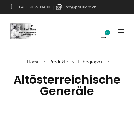
+43 650 5289400
info@paulflora.at
|
0
Paul Flora Shop
Home
Produkte
Lithographie
Altösterreichische
Generäle