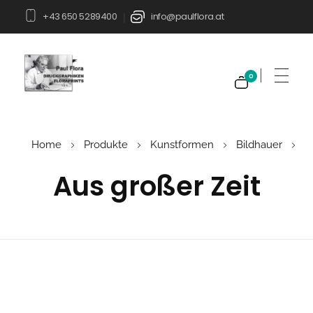
+43 650 5289400
info@paulflora.at
|
0
Paul Flora Shop
Home
Produkte
Kunstformen
Bildhauer
Aus großer Zeit