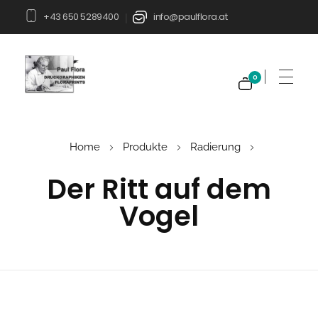
+43 650 5289400
info@paulflora.at
|
0
Paul Flora Shop
Home
Produkte
Radierung
Der Ritt auf dem
Vogel