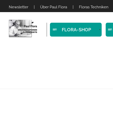
Newsletter
|
Über Paul Flora
|
Floras Techniken
FLORA-SHOP
Paul Flora Shop