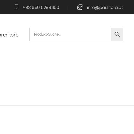
+43 650 5289400
info@paulflora.at
|
renkorb