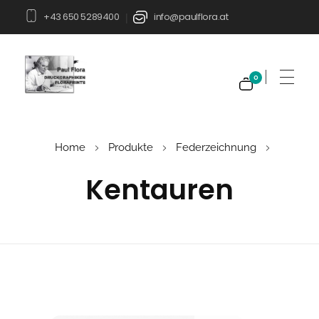
+43 650 5289400
info@paulflora.at
|
0
Paul Flora Shop
Home
Produkte
Federzeichnung
Kentauren