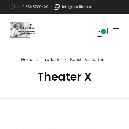
+43 650 5289400
info@paulflora.at
|
0
Paul Flora Shop
Home
Produkte
Kunst-Postkarten
Theater X