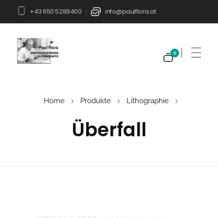
+43 650 5289400
info@paulflora.at
|
0
Paul Flora Shop
Home
Produkte
Lithographie
Überfall