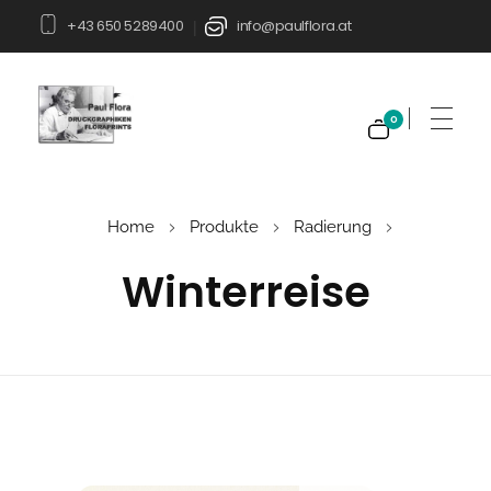
+43 650 5289400
info@paulflora.at
|
0
Paul Flora Shop
Home
Produkte
Radierung
Winterreise