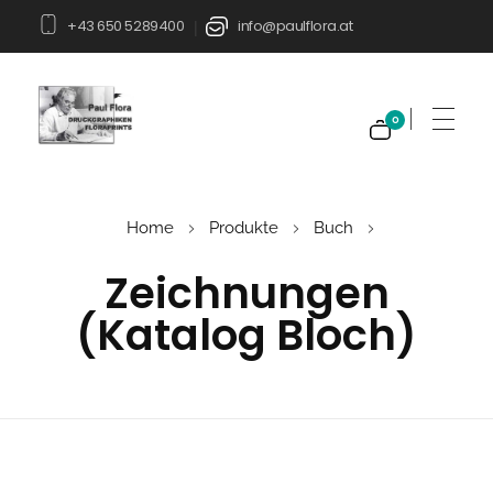
+43 650 5289400
info@paulflora.at
|
0
Paul Flora Shop
Home
Produkte
Buch
Zeichnungen
(Katalog Bloch)