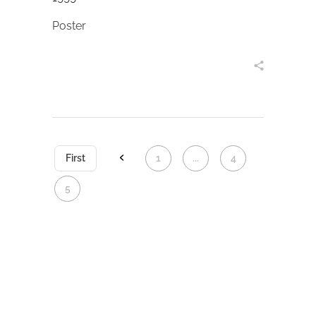
Poster
in den Warenkorb
First
1
...
4
5
6