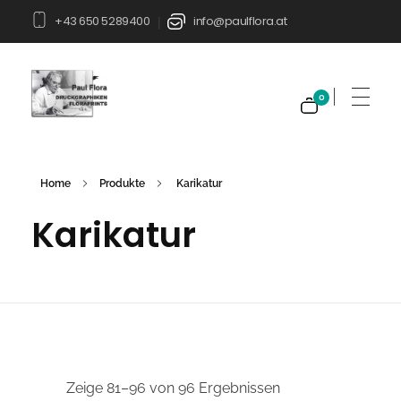
+43 650 5289400
info@paulflora.at
|
0
Paul Flora Shop
Home
Produkte
Karikatur
Karikatur
Zeige 81–96 von 96 Ergebnissen