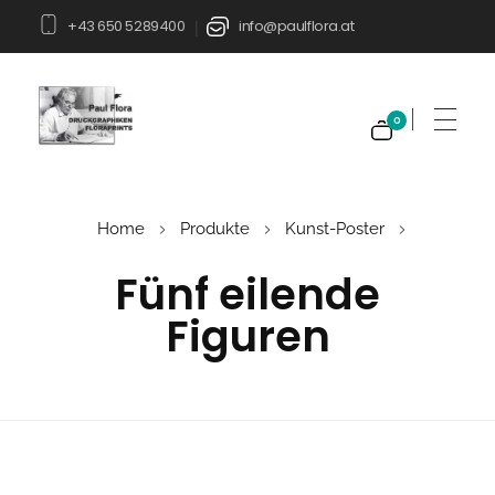
+43 650 5289400
info@paulflora.at
|
0
Paul Flora Shop
Home
Produkte
Kunst-Poster
Fünf eilende
Figuren