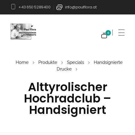
+43 650 5289400
info@paulflora.at
|
0
Paul Flora Shop
Home
Produkte
Specials
Handsignierte
Drucke
Alttyrolischer
Hochradclub –
Handsigniert