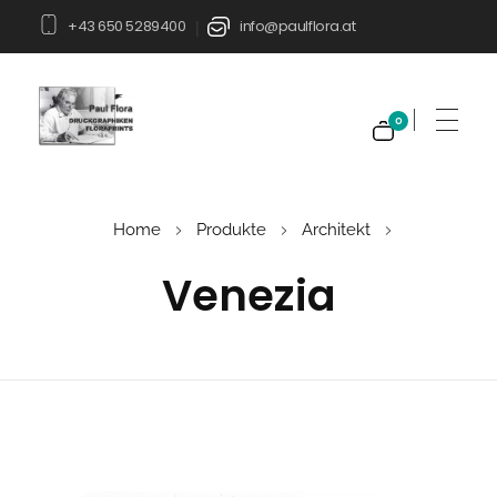
+43 650 5289400
info@paulflora.at
|
0
Paul Flora Shop
Home
Produkte
Architekt
Venezia