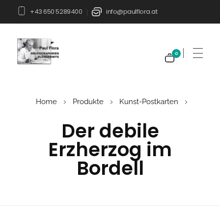
+43 650 5289400
info@paulflora.at
|
0
Paul Flora Shop
Home
Produkte
Kunst-Postkarten
Der debile
Erzherzog im
Bordell