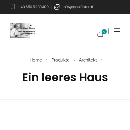
+43 650 5289400
info@paulflora.at
|
0
Paul Flora Shop
Home
Produkte
Architekt
Ein leeres Haus