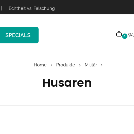
|
Echtheit vs. Fälschung
SPECIALS
Wa
0
Home
Produkte
Militär
Husaren