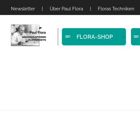
Newsletter
|
Über Paul Flora
|
Floras Techniken
FLORA-SHOP
Paul Flora Shop