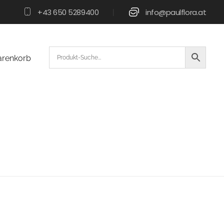
+43 650 5289400
info@paulflora.at
|
renkorb