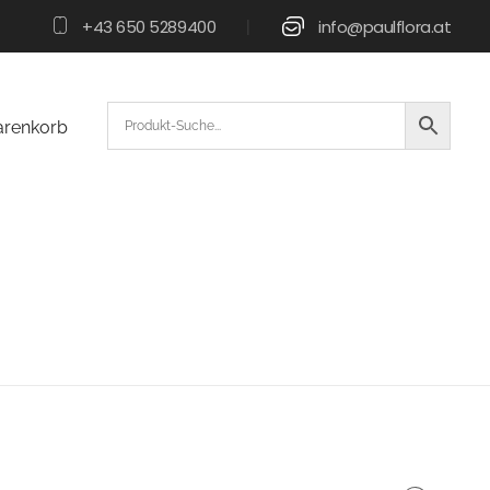
+43 650 5289400
info@paulflora.at
|
renkorb
l
ope