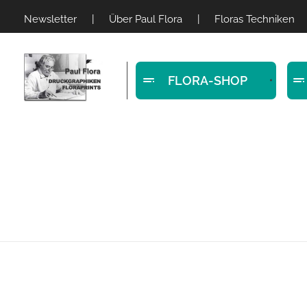
Newsletter
|
Über Paul Flora
|
Floras Techniken
FLORA-SHOP
Paul Flora Shop