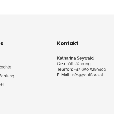
os
Kontakt
Katharina Seywald
Geschäftsführung
Rechte
Telefon:
+43 650 5289400
E-Mail:
info@paulflora.at
 Zahlung
cht