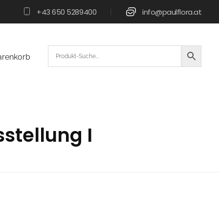
+43 650 5289400
info@paulflora.at
|
renkorb
stellung I