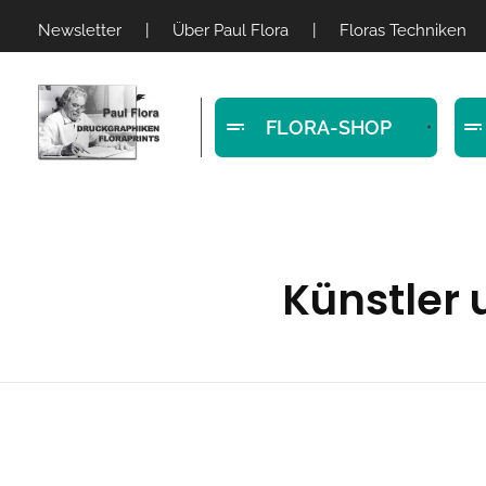
Newsletter
|
Über Paul Flora
|
Floras Techniken
FLORA-SHOP
Paul Flora Shop
Künstler 