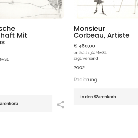
ische
Monsieur
haft Mit
Corbeau, Artiste
us
€
460,00
enthält 13% MwSt.
zzgl.
Versand
MwSt.
2002
Radierung
in den Warenkorb
Warenkorb