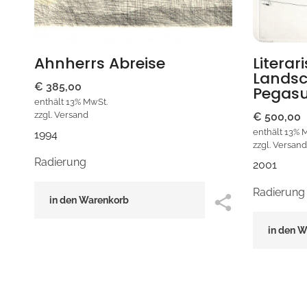
Ahnherrs Abreise
Literar
Landsc
€
385,00
Pegas
enthält 13% MwSt.
zzgl.
Versand
€
500,00
enthält 13% 
1994
zzgl.
Versand
Radierung
2001
Radierung
in den Warenkorb
in den 